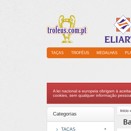
TAÇAS
TROFÉUS
MEDALHAS
PL
A lei nacional e europeia obrigam à aceita
cookies, sem qualquer informação pessoa
Início
Categorias
Ba
TAÇAS