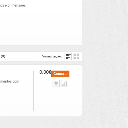
os e diimensões.
 (0)
Visualização:
0,00€
Comprar
amentos com