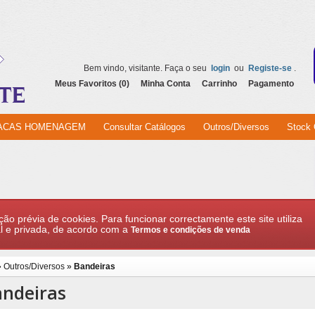
Bem vindo, visitante. Faça o seu
login
ou
Registe-se
.
Meus Favoritos (0)
Minha Conta
Carrinho
Pagamento
ACAS HOMENAGEM
Consultar Catálogos
Outros/Diversos
Stock 
ção prévia de cookies. Para funcionar correctamente este site utiliza
l e privada, de acordo com a
Termos e condições de venda
»
Outros/Diversos
»
Bandeiras
ndeiras