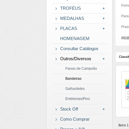
Forn
TROFÉUS
Para
MEDALHAS
Praz
PLACAS
gera
HOMENAGEM
Consultar Catálogos
Classif
Outros/Diversos
Faixas de Campeão
Bandeiras
Galhardetes
Emblemas/Pins
Stock Off
Como Comprar
Itens 1