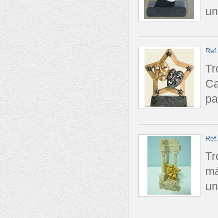
uni
Ref.
Tr
Ca
pa
Ref
Tr
má
un