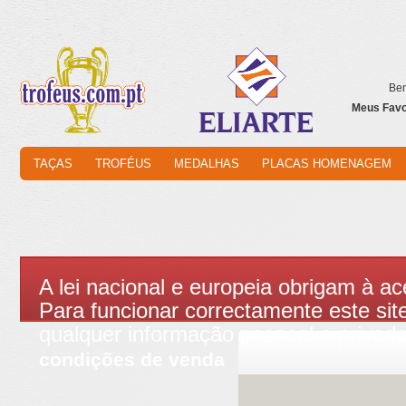
Bem
Meus Favor
TAÇAS
TROFÉUS
MEDALHAS
PLACAS HOMENAGEM
A lei nacional e europeia obrigam à ac
Para funcionar correctamente este site
qualquer informação pessoal e privad
condições de venda