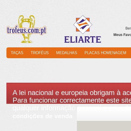
Bem
Meus Favor
TAÇAS
TROFÉUS
MEDALHAS
PLACAS HOMENAGEM
A lei nacional e europeia obrigam à ac
Para funcionar correctamente este site
qualquer informação pessoal e privad
condições de venda