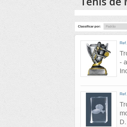
Ténis de
Classificar por:
Ref
Tr
- 
In
Ref
Tr
mo
D. 