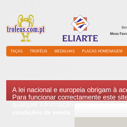
Bem
Meus Favor
TAÇAS
TROFÉUS
MEDALHAS
PLACAS HOMENAGEM
A lei nacional e europeia obrigam à ac
Para funcionar correctamente este site
qualquer informação pessoal e privad
condições de venda