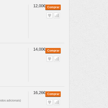
12,00€
Comprar
14,00€
Comprar
16,26€
Comprar
stos adicionais)