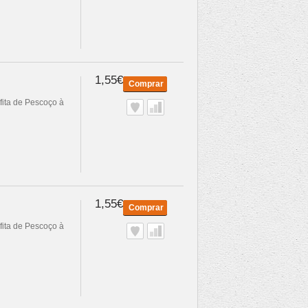
1,55€
Comprar
fita de Pescoço à
1,55€
Comprar
fita de Pescoço à