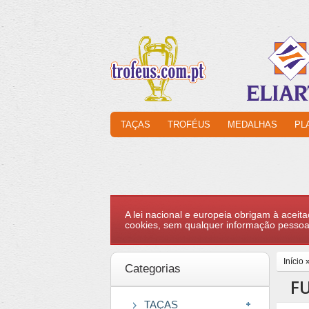
TAÇAS
TROFÉUS
MEDALHAS
PL
A lei nacional e europeia obrigam à aceita
cookies, sem qualquer informação pessoa
Início
Categorias
F
TAÇAS