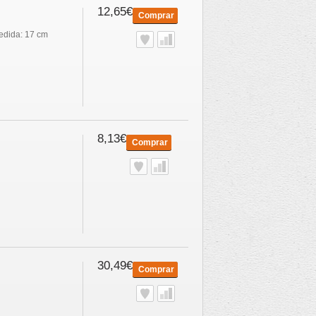
12,65€
Comprar
edida: 17 cm
8,13€
Comprar
30,49€
Comprar