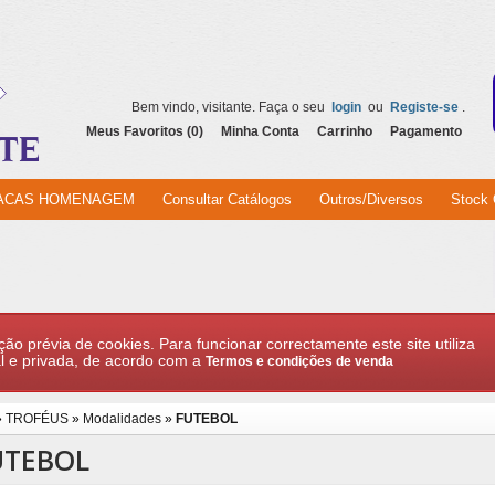
Bem vindo, visitante. Faça o seu
login
ou
Registe-se
.
Meus Favoritos (0)
Minha Conta
Carrinho
Pagamento
ACAS HOMENAGEM
Consultar Catálogos
Outros/Diversos
Stock 
ção prévia de cookies. Para funcionar correctamente este site utiliza
l e privada, de acordo com a
Termos e condições de venda
»
TROFÉUS
»
Modalidades
»
FUTEBOL
UTEBOL