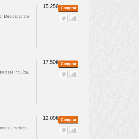
15,25€
Comprar
o. Medida: 17 cm
17,50€
Comprar
na base incluída.
12,00€
Comprar
ionais) um disco