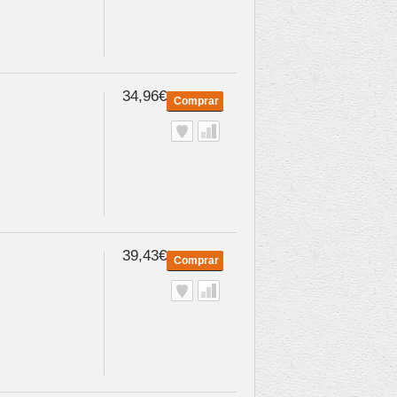
34,96€
Comprar
39,43€
Comprar