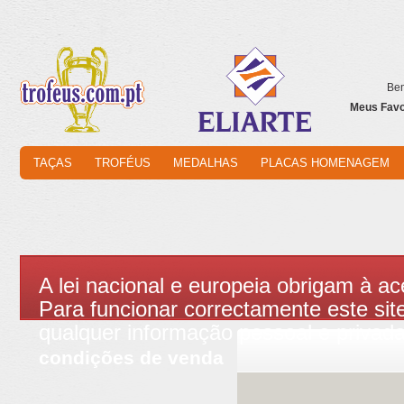
Bem
Meus Favor
TAÇAS
TROFÉUS
MEDALHAS
PLACAS HOMENAGEM
A lei nacional e europeia obrigam à ac
Para funcionar correctamente este site
qualquer informação pessoal e privad
condições de venda