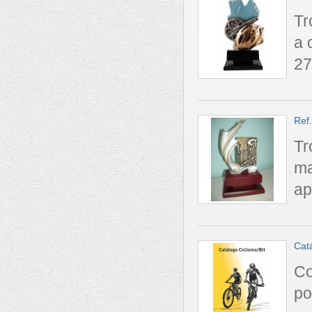
Tr
a 
27
Ref
Tr
ma
ap
Cat
Co
po