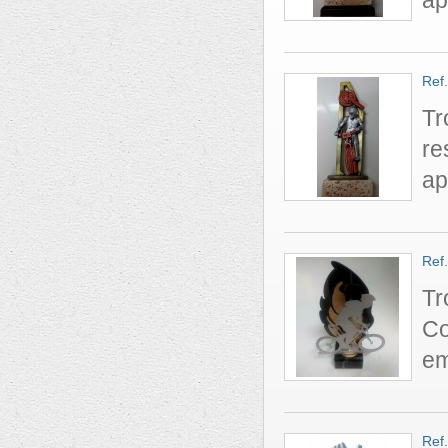
ap
Ref
Tr
re
ap
Ref
Tr
Co
em
Ref