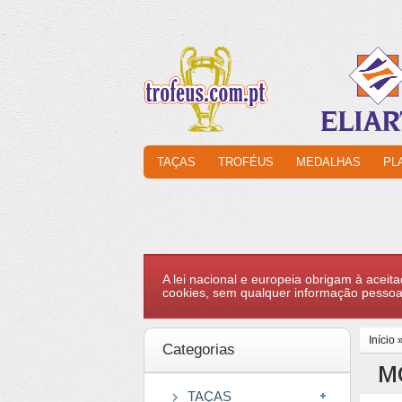
TAÇAS
TROFÉUS
MEDALHAS
PL
A lei nacional e europeia obrigam à aceita
cookies, sem qualquer informação pessoa
Início
Categorias
M
TAÇAS