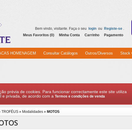
Bem vindo, visitante. Faça o seu
login
ou
Registe-se
.
Meus Favoritos (0)
Minha Conta
Carrinho
Pagamento
ACAS HOMENAGEM
Consultar Catálogos
Outros/Diversos
Stock 
ção prévia de cookies. Para funcionar correctamente este site utiliza
l e privada, de acordo com a
Termos e condições de venda
»
TROFÉUS
»
Modalidades
»
MOTOS
OTOS