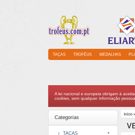
TAÇAS
TROFÉUS
MEDALHAS
PL
A lei nacional e europeia obrigam à aceita
cookies, sem qualquer informação pessoa
Início
Categorias
V
TAÇAS