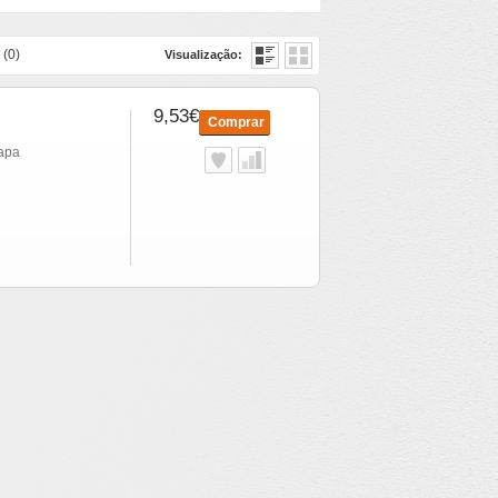
 (0)
Visualização:
9,53€
Comprar
hapa