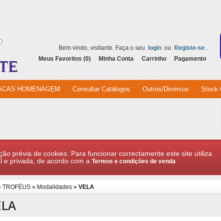
Bem vindo, visitante. Faça o seu
login
ou
Registe-se
.
Meus Favoritos (0)
Minha Conta
Carrinho
Pagamento
ACAS HOMENAGEM
Consultar Catálogos
Outros/Diversos
Stock 
ção prévia de cookies. Para funcionar correctamente este site utiliza
l e privada, de acordo com a
Termos e condições de venda
»
TROFÉUS
»
Modalidades
»
VELA
ELA