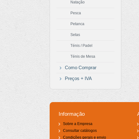
Natação
Pesca
Petanca
Setas
Ténis / Padel
Ténis de Mesa
Como Comprar
Preços + IVA
Informação
Sobre a Empresa
Consultar catálogos
Condições gerais e envio