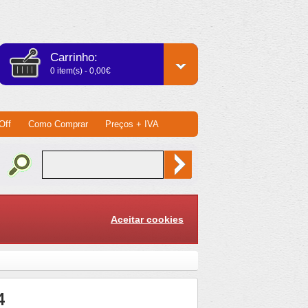
Carrinho:
0 item(s) - 0,00€
Off
Como Comprar
Preços + IVA
Aceitar cookies
4