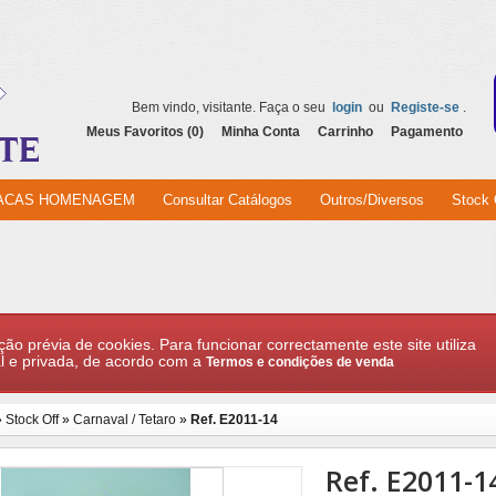
Bem vindo, visitante. Faça o seu
login
ou
Registe-se
.
Meus Favoritos (0)
Minha Conta
Carrinho
Pagamento
ACAS HOMENAGEM
Consultar Catálogos
Outros/Diversos
Stock 
ção prévia de cookies. Para funcionar correctamente este site utiliza
l e privada, de acordo com a
Termos e condições de venda
»
Stock Off
»
Carnaval / Tetaro
»
Ref. E2011-14
Ref. E2011-1