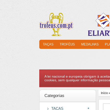
TAÇAS
TROFÉUS
MEDALHAS
PL
A lei nacional e europeia obrigam à aceita
cookies, sem qualquer informação pessoa
Início
Categorias
TAÇAS