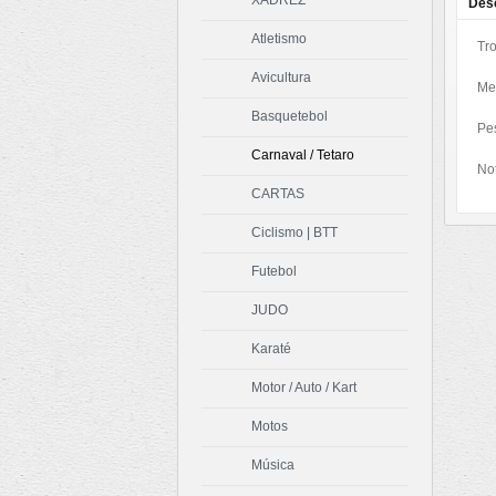
XADREZ
Des
Atletismo
Tr
Avicultura
Me
Basquetebol
Pe
Carnaval / Tetaro
Not
CARTAS
Ciclismo | BTT
Futebol
JUDO
Karaté
Motor / Auto / Kart
Motos
Música