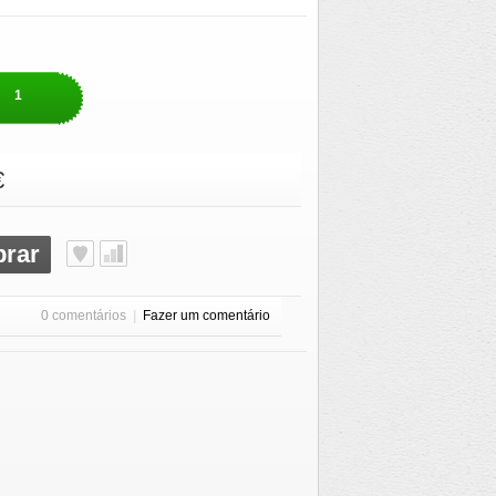
1
€
rar
0 comentários
|
Fazer um comentário