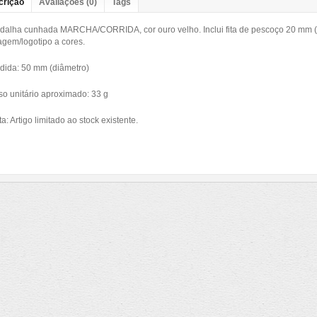
crição
Avaliações (0)
Tags
dalha cunhada MARCHA/CORRIDA, cor ouro velho. Inclui fita de pescoço 20 mm (cor
agem/logotipo a cores.
dida: 50 mm (diâmetro)
o unitário aproximado: 33 g
a: Artigo limitado ao stock existente.