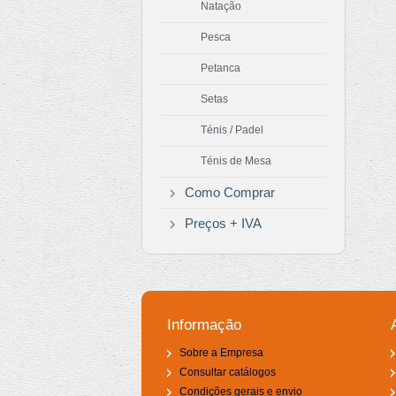
Natação
Pesca
Petanca
Setas
Ténis / Padel
Ténis de Mesa
Como Comprar
Preços + IVA
Informação
Sobre a Empresa
Consultar catálogos
Condições gerais e envio