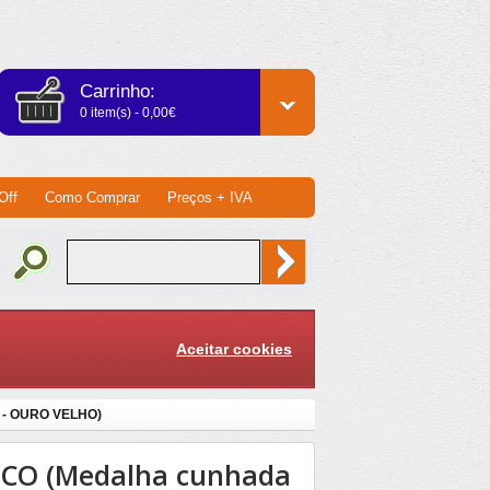
Carrinho:
0 item(s) - 0,00€
Off
Como Comprar
Preços + IVA
Aceitar cookies
 - OURO VELHO)
MCO (Medalha cunhada