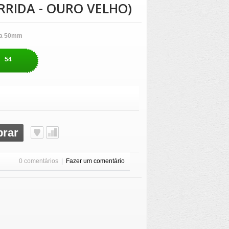
RIDA - OURO VELHO)
a 50mm
54
rar
0 comentários
|
Fazer um comentário