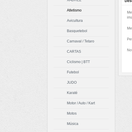
XADREZ
Des
Atletismo
Me
im
Avicultura
Me
Basquetebol
Pes
Carnaval / Tetaro
Not
CARTAS
Ciclismo | BTT
Futebol
JUDO
Karaté
Motor / Auto / Kart
Motos
Música