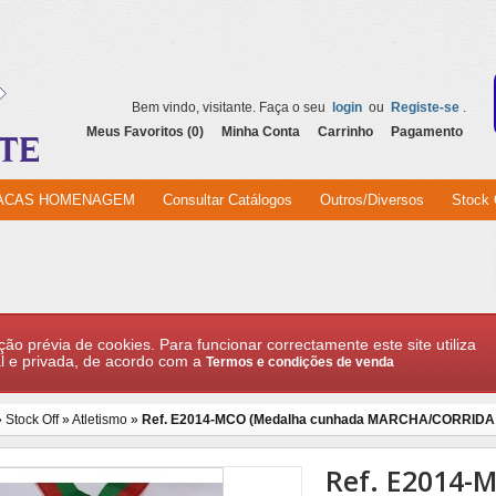
Bem vindo, visitante. Faça o seu
login
ou
Registe-se
.
Meus Favoritos (0)
Minha Conta
Carrinho
Pagamento
ACAS HOMENAGEM
Consultar Catálogos
Outros/Diversos
Stock 
ção prévia de cookies. Para funcionar correctamente este site utiliza
l e privada, de acordo com a
Termos e condições de venda
»
Stock Off
»
Atletismo
»
Ref. E2014-MCO (Medalha cunhada MARCHA/CORRIDA
Ref. E2014-