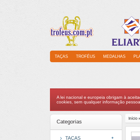
TAÇAS
TROFÉUS
MEDALHAS
PL
A lei nacional e europeia obrigam à aceita
cookies, sem qualquer informação pessoa
Início
Categorias
TAÇAS