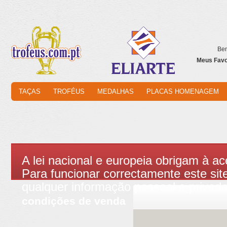
Bem
Meus Favor
TAÇAS
TROFÉUS
MEDALHAS
PLACAS HOMENAGEM
A lei nacional e europeia obrigam à ac
Para funcionar correctamente este site
qualquer informação pessoal e privad
condições de venda