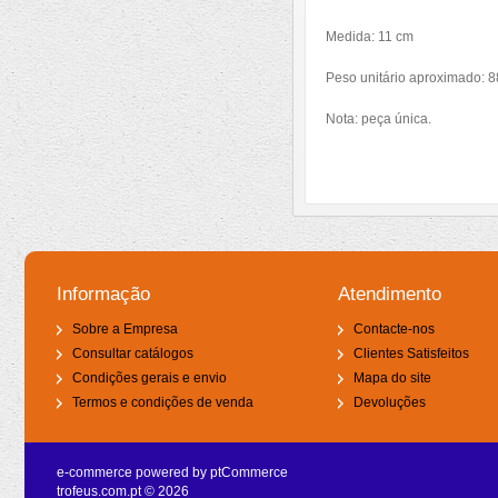
Medida: 11 cm
Peso unitário aproximado: 8
Nota: peça única.
Informação
Atendimento
Sobre a Empresa
Contacte-nos
Consultar catálogos
Clientes Satisfeitos
Condições gerais e envio
Mapa do site
Termos e condições de venda
Devoluções
e-commerce powered by
ptCommerce
trofeus.com.pt © 2026