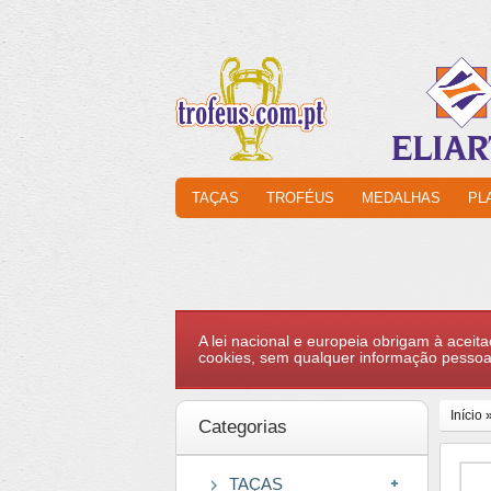
TAÇAS
TROFÉUS
MEDALHAS
PL
A lei nacional e europeia obrigam à aceita
cookies, sem qualquer informação pessoa
Início
Categorias
TAÇAS