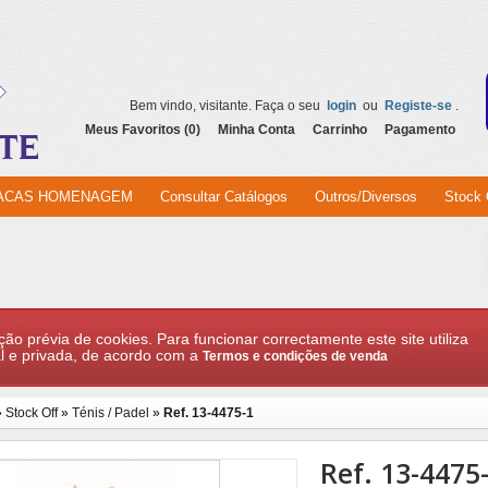
Bem vindo, visitante. Faça o seu
login
ou
Registe-se
.
Meus Favoritos (0)
Minha Conta
Carrinho
Pagamento
ACAS HOMENAGEM
Consultar Catálogos
Outros/Diversos
Stock 
ção prévia de cookies. Para funcionar correctamente este site utiliza
l e privada, de acordo com a
Termos e condições de venda
»
Stock Off
»
Ténis / Padel
»
Ref. 13-4475-1
Ref. 13-4475