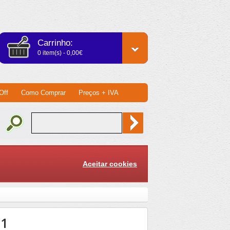
Carrinho:
0 item(s) - 0,00€
Off
Como Comprar
Preços + IVA
Aceitar cookies
-1