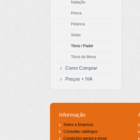
Natação
Pesca
Petanca
Setas
Ténis / Padel
Ténis de Mesa
Como Comprar
Preços + IVA
Informação
Sobre a Empresa
Consultar catálogos
Condições gerais e envio