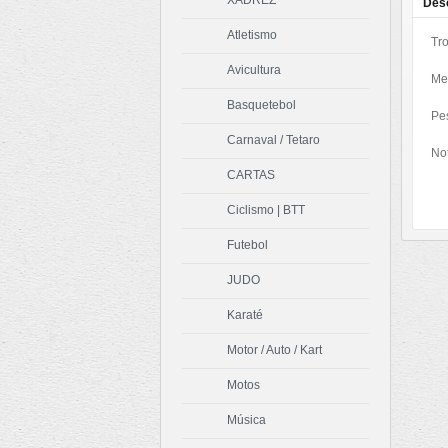
XADREZ
Des
Atletismo
Tro
Avicultura
Me
Basquetebol
Pe
Carnaval / Tetaro
Not
CARTAS
Ciclismo | BTT
Futebol
JUDO
Karaté
Motor / Auto / Kart
Motos
Música