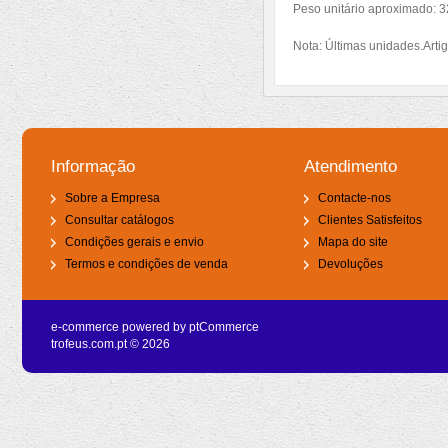
Peso unitário aproximado: 3
Nota: Últimas unidades.Artig
Informação
Atendimento
Sobre a Empresa
Contacte-nos
Consultar catálogos
Clientes Satisfeitos
Condições gerais e envio
Mapa do site
Termos e condições de venda
Devoluções
e-commerce powered by
ptCommerce
trofeus.com.pt © 2026