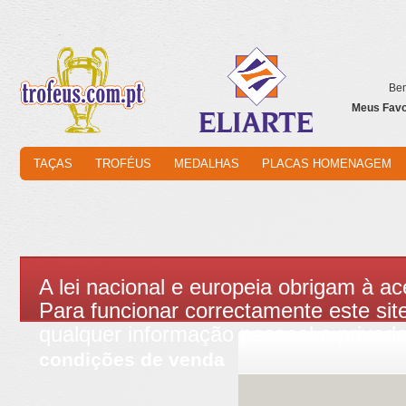
Bem
Meus Favor
TAÇAS
TROFÉUS
MEDALHAS
PLACAS HOMENAGEM
A lei nacional e europeia obrigam à ac
Para funcionar correctamente este site
qualquer informação pessoal e privad
condições de venda