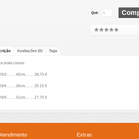
Comp
Qtd:
crição
Avaliações (0)
Tags
a prata c/asas:
9/3..........40cm..........39,75 €
9/4..........36cm..........35.15 €
9/5..........31cm..........27,75 €
Atendimento
Extras