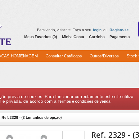
Bem vindo, visitante. Faça o seu
login
ou
Registe-se
.
Meus Favoritos (0)
Minha Conta
Carrinho
Pagamento
ACAS HOMENAGEM
Consultar Catálogos
Outros/Diversos
Stock 
ção prévia de cookies. Para funcionar correctamente este site utiliza
l e privada, de acordo com a
Termos e condições de venda
»
Ref. 2329 - (3 tamanhos de opção)
Ref. 2329 - 