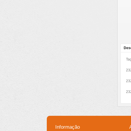
Des
Taç
232
232
232
Informação