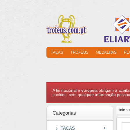
TAÇAS
TROFÉUS
MEDALHAS
PL
A lei nacional e europeia obrigam à aceita
cookies, sem qualquer informação pessoa
Início
Categorias
TAÇAS