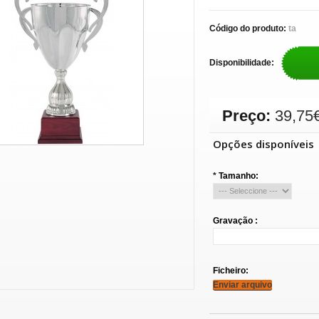
Código do produto:
ta
Disponibilidade:
Preço:
39,75
Opções disponíveis
*
Tamanho:
Gravação :
Ficheiro:
Enviar arquivo