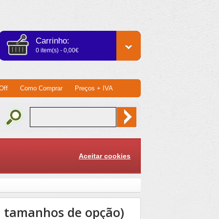
Carrinho:
0 item(s) - 0,00€
Off
Como Comprar
Preços + IVA
Aceitar cookies
(3 tamanhos de opção)