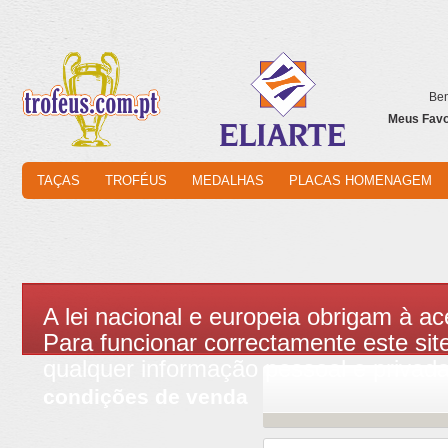
Bem
Meus Favor
TAÇAS
TROFÉUS
MEDALHAS
PLACAS HOMENAGEM
A lei nacional e europeia obrigam à ac
Para funcionar correctamente este site
qualquer informação pessoal e privad
condições de venda