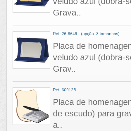
veludo azul (dobra-s
Grava..
Ref. 26-8649 - (opção: 3 tamanhos)
Placa de homenagem
veludo azul (dobra-s
Grav..
Ref. 60912B
Placa de homenagem
de escudo) para gra
a..