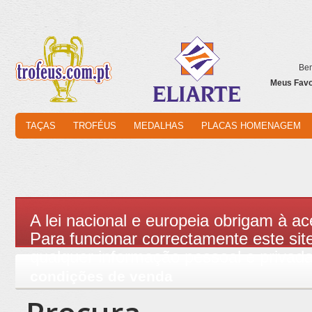
Bem
Meus Favor
TAÇAS
TROFÉUS
MEDALHAS
PLACAS HOMENAGEM
A lei nacional e europeia obrigam à ac
Para funcionar correctamente este site
qualquer informação pessoal e privad
condições de venda