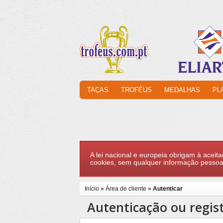
TAÇAS
TROFÉUS
MEDALHAS
PL
A lei nacional e europeia obrigam à aceita
cookies, sem qualquer informação pessoa
Início
»
Área de cliente
»
Autenticar
Autenticação ou regis