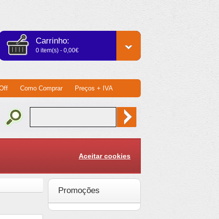
Carrinho:
0 item(s) - 0,00€
Off
Como Comprar
Preços + IVA
Aceitar cookies
Promoções