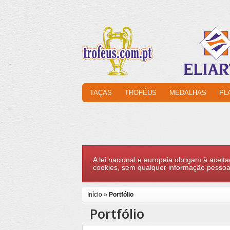
TAÇAS
TROFÉUS
MEDALHAS
PL
A lei nacional e europeia obrigam à aceita
cookies, sem qualquer informação pessoa
Início
»
Portfólio
Portfólio