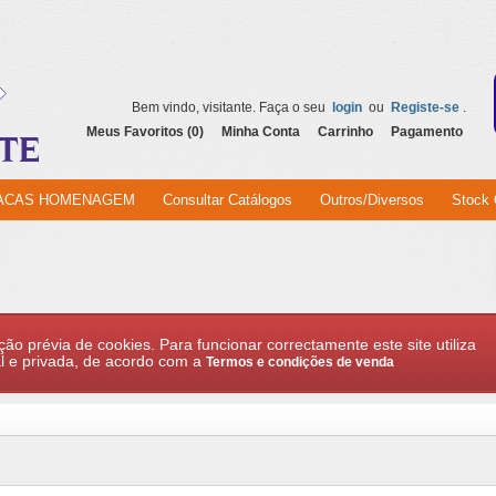
Bem vindo, visitante. Faça o seu
login
ou
Registe-se
.
Meus Favoritos (0)
Minha Conta
Carrinho
Pagamento
ACAS HOMENAGEM
Consultar Catálogos
Outros/Diversos
Stock 
ção prévia de cookies. Para funcionar correctamente este site utiliza
l e privada, de acordo com a
Termos e condições de venda