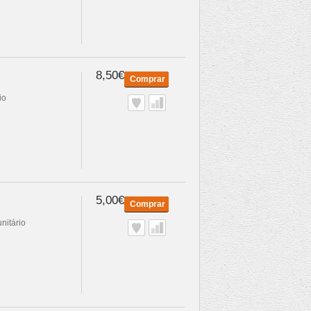
8,50€
Comprar
io
5,00€
Comprar
nitário