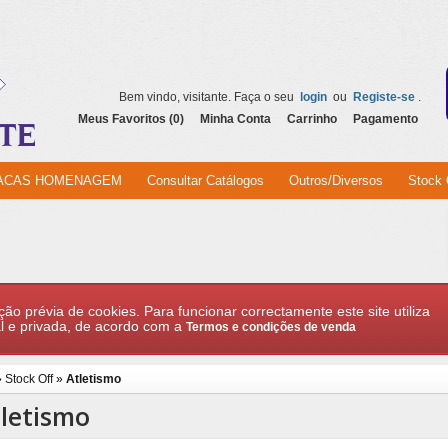
Bem vindo, visitante. Faça o seu
login
ou
Registe-se
.
Meus Favoritos (0)
Minha Conta
Carrinho
Pagamento
ACAS HOMENAGEM
Consultar Catálogos
Outros/Diversos
Stock 
ção prévia de cookies. Para funcionar correctamente este site utiliza
l e privada, de acordo com a
Termos e condições de venda
»
Stock Off
»
Atletismo
letismo