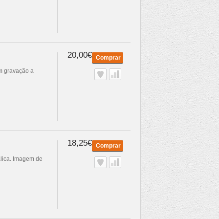
20,00€
Comprar
om gravação a
18,25€
Comprar
álica. Imagem de