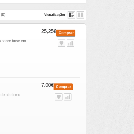
 (0)
Visualização:
25,25€
Comprar
na sobre base em
7,00€
Comprar
de atletismo.