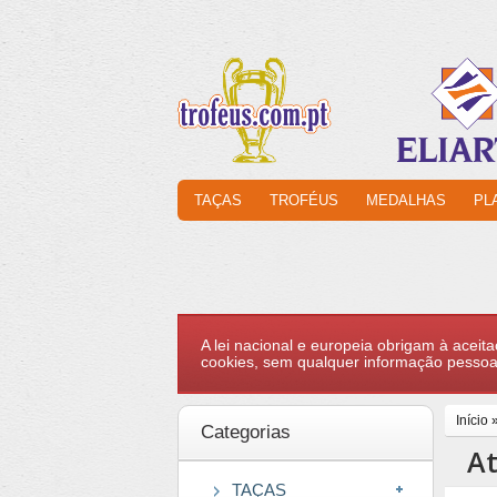
TAÇAS
TROFÉUS
MEDALHAS
PL
A lei nacional e europeia obrigam à aceita
cookies, sem qualquer informação pessoa
Início
Categorias
At
TAÇAS