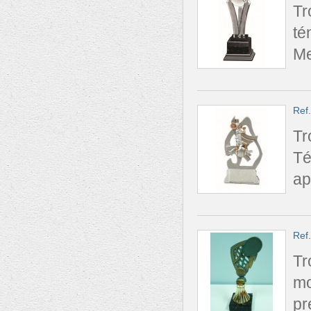
Tr
té
Me
Ref
Tr
Té
ap
Ref
Tr
mo
pr