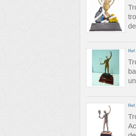
Tr
tr
de
Ref
Tr
ba
un
Ref
Tr
Ac
de