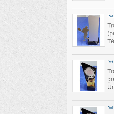
Ref
Tr
(p
Té
Ref
Tr
gr
Um
Ref