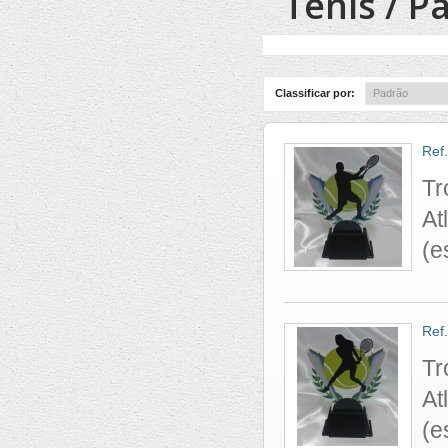
Ténis / P
Classificar por:
Ref
Tr
At
(e
Ref
Tr
At
(e