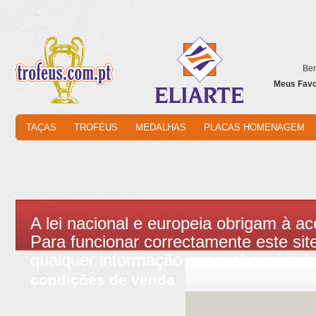
Bem
Meus Favor
TAÇAS
TROFÉUS
MEDALHAS
PLACAS HOMENAGEM
A lei nacional e europeia obrigam à ac
Para funcionar correctamente este site
qualquer informação pessoal e privad
condições de venda