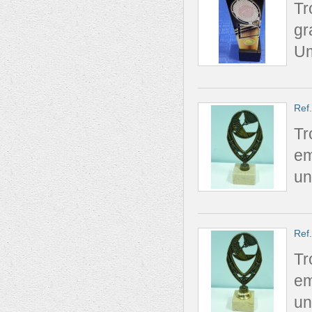
Tr
gr
Um
Ref
Tr
em
un
Ref
Tr
em
un