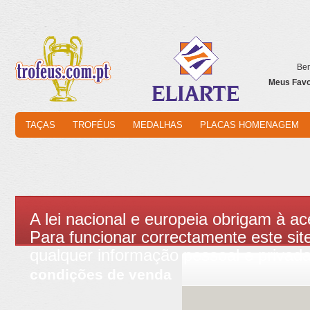
Bem
Meus Favor
TAÇAS
TROFÉUS
MEDALHAS
PLACAS HOMENAGEM
A lei nacional e europeia obrigam à ac
Para funcionar correctamente este site
qualquer informação pessoal e privad
condições de venda