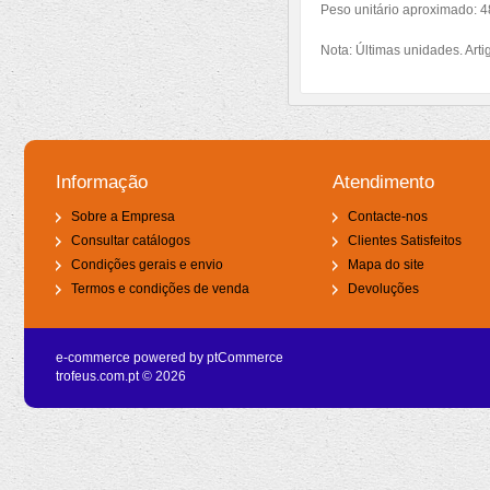
Peso unitário aproximado: 4
Nota: Últimas unidades. Artig
Informação
Atendimento
Sobre a Empresa
Contacte-nos
Consultar catálogos
Clientes Satisfeitos
Condições gerais e envio
Mapa do site
Termos e condições de venda
Devoluções
e-commerce powered by
ptCommerce
trofeus.com.pt © 2026